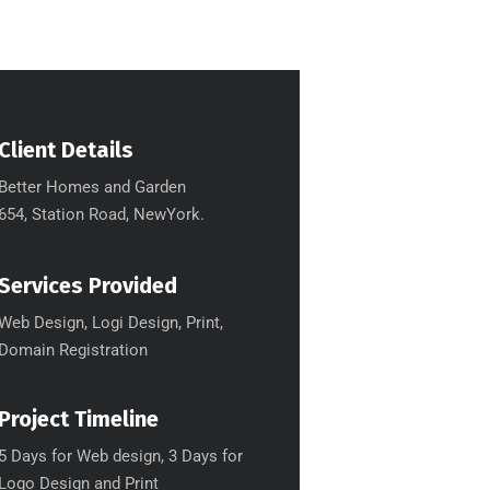
Client Details
Better Homes and Garden
654, Station Road, NewYork.
Services Provided
Web Design, Logi Design, Print,
Domain Registration
Project Timeline
5 Days for Web design, 3 Days for
Logo Design and Print