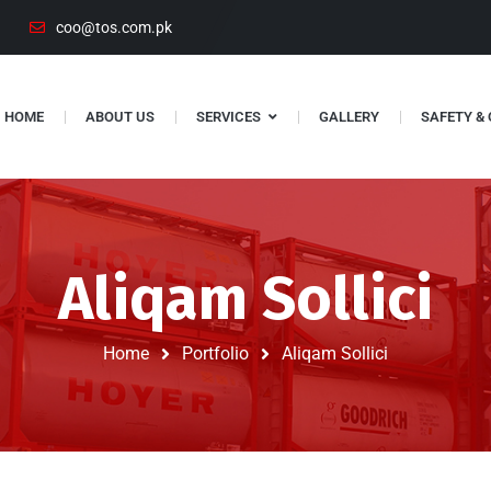
coo@tos.com.pk
HOME
ABOUT US
SERVICES
GALLERY
SAFETY &
Aliqam Sollici
Home
Portfolio
Aliqam Sollici