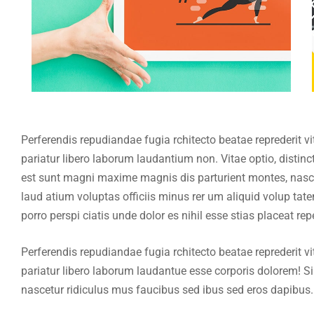
Perferendis repudiandae fugia rchitecto beatae reprederit
pariatur libero laborum laudantium non. Vitae optio, dist
est sunt magni maxime magnis dis parturient montes, nascet
laud atium voluptas officiis minus rer um aliquid volup t
porro perspi ciatis unde dolor es nihil esse stias placeat r
Perferendis repudiandae fugia rchitecto beatae reprederit
pariatur libero laborum laudantue esse corporis dolorem! 
nascetur ridiculus mus faucibus sed ibus sed eros dapibus