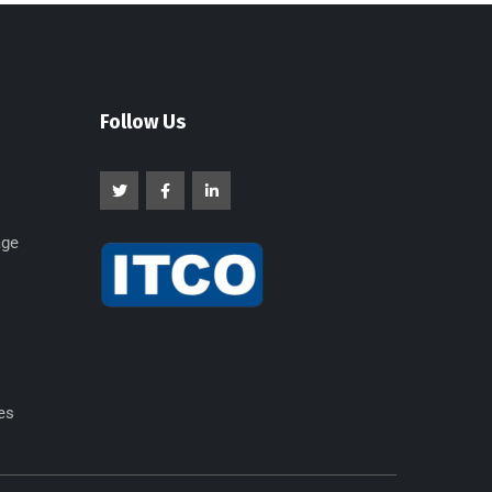
Follow Us
age
es