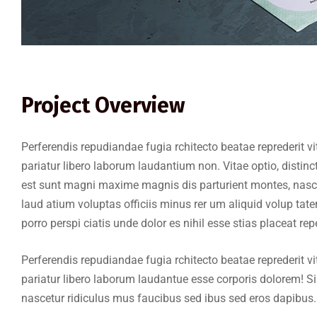
Project Overview
Perferendis repudiandae fugia rchitecto beatae reprederit
pariatur libero laborum laudantium non. Vitae optio, dist
est sunt magni maxime magnis dis parturient montes, nascet
laud atium voluptas officiis minus rer um aliquid volup t
porro perspi ciatis unde dolor es nihil esse stias placeat r
Perferendis repudiandae fugia rchitecto beatae reprederit
pariatur libero laborum laudantue esse corporis dolorem! 
nascetur ridiculus mus faucibus sed ibus sed eros dapibus