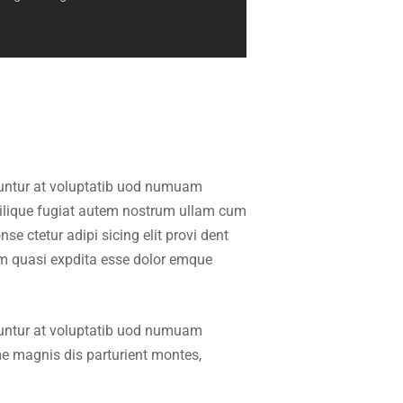
uuntur at voluptatib uod numuam
milique fugiat autem nostrum ullam cum
 ctetur adipi sicing elit provi dent
am quasi expdita esse dolor emque
uuntur at voluptatib uod numuam
e magnis dis parturient montes,