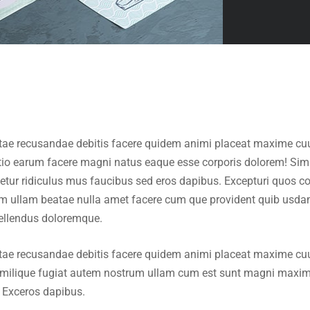
 vitae recusandae debitis facere quidem animi placeat maxime c
inctio earum facere magni natus eaque esse corporis dolorem! Si
ur ridiculus mus faucibus sed eros dapibus. Excepturi quos conse
atem ullam beatae nulla amet facere cum que provident quib usd
epellendus doloremque.
 vitae recusandae debitis facere quidem animi placeat maxime c
Similique fugiat autem nostrum ullam cum est sunt magni maxim
. Exceros dapibus.