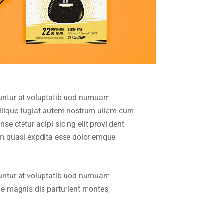
uuntur at voluptatib uod numuam
milique fugiat autem nostrum ullam cum
 ctetur adipi sicing elit provi dent
am quasi expdita esse dolor emque
uuntur at voluptatib uod numuam
e magnis dis parturient montes,