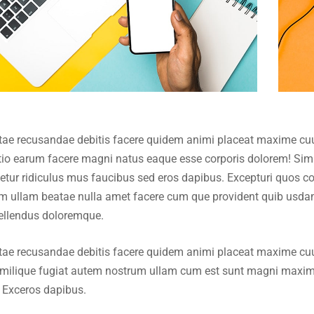
 vitae recusandae debitis facere quidem animi placeat maxime c
inctio earum facere magni natus eaque esse corporis dolorem! Si
ur ridiculus mus faucibus sed eros dapibus. Excepturi quos conse
atem ullam beatae nulla amet facere cum que provident quib usd
epellendus doloremque.
 vitae recusandae debitis facere quidem animi placeat maxime c
Similique fugiat autem nostrum ullam cum est sunt magni maxim
. Exceros dapibus.