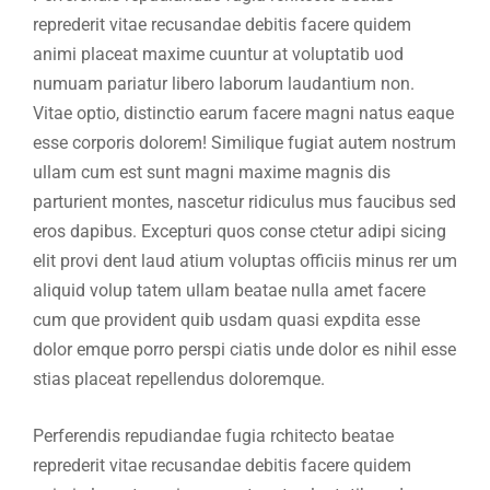
reprederit vitae recusandae debitis facere quidem
animi placeat maxime cuuntur at voluptatib uod
numuam pariatur libero laborum laudantium non.
Vitae optio, distinctio earum facere magni natus eaque
esse corporis dolorem! Similique fugiat autem nostrum
ullam cum est sunt magni maxime magnis dis
parturient montes, nascetur ridiculus mus faucibus sed
eros dapibus. Excepturi quos conse ctetur adipi sicing
elit provi dent laud atium voluptas officiis minus rer um
aliquid volup tatem ullam beatae nulla amet facere
cum que provident quib usdam quasi expdita esse
dolor emque porro perspi ciatis unde dolor es nihil esse
stias placeat repellendus doloremque.
Perferendis repudiandae fugia rchitecto beatae
reprederit vitae recusandae debitis facere quidem