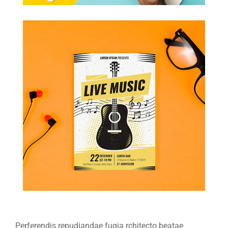
Perferendis repudiandae fugia rchitecto beatae